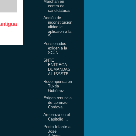
Marchan en
contra de
candidaturas.
Acción de
inconstitucion
antigua
alidad le
aplicaron a la
S...
Pensionados
exigen a la
SCJN.
SNTE
ENTREGA
DEMANDAS
AL ISSSTE .
Recompensa en
Tuxtla
Gutiérrez...
Exigen renuncia
de Lorenzo
Cordova.
Amenaza en el
Capitolio ...
Pedro Infante a
José
Alfredo...