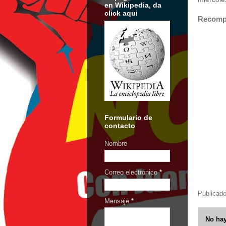
en Wikipedia, da
click aqui
Recompe
Formulario de
contacto
Nombre
Correo electrónico
*
Publicad
Mensaje
*
No hay