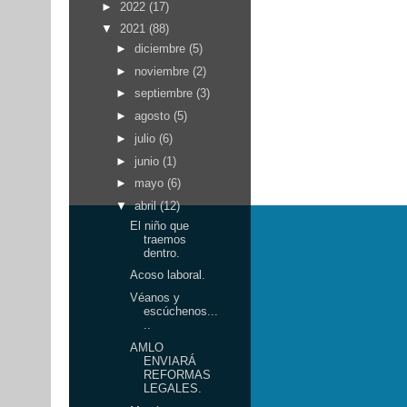
►
2022
(17)
▼
2021
(88)
►
diciembre
(5)
►
noviembre
(2)
►
septiembre
(3)
►
agosto
(5)
►
julio
(6)
►
junio
(1)
►
mayo
(6)
▼
abril
(12)
El niño que
traemos
dentro.
Acoso laboral.
Véanos y
escúchenos...
..
AMLO
ENVIARÁ
REFORMAS
LEGALES.