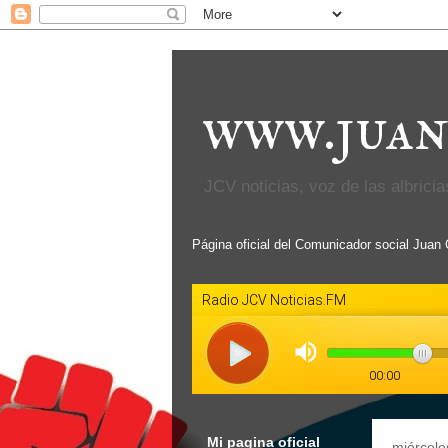
www.juan
JCV noticias, voz de las albricias
Página oficial del Comunicador social Juan
Mi pagina oficial
miércole