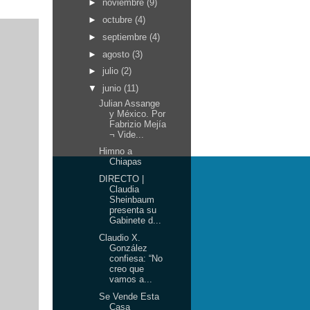
►
noviembre
(9)
►
octubre
(4)
►
septiembre
(4)
►
agosto
(3)
►
julio
(2)
▼
junio
(11)
Julian Assange
y México. Por
Fabrizio Mejía
¬ Vide...
Himno a
Chiapas
DIRECTO |
Claudia
Sheinbaum
presenta su
Gabinete d...
Claudio X.
González
confiesa: “No
creo que
vamos a...
Se Vende Esta
Casa