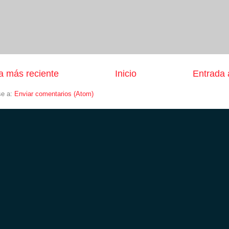
a más reciente
Inicio
Entrada 
se a:
Enviar comentarios (Atom)