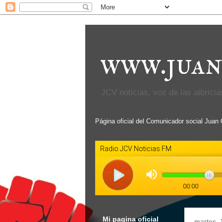
www.juan
JCV noticias, voz de las albricias
Página oficial del Comunicador social Juan
Mi pagina oficial
martes, 