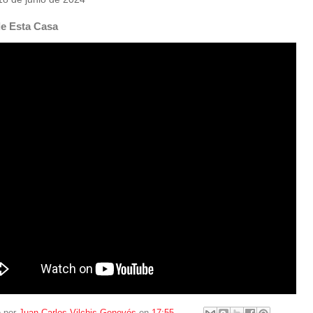
e Esta Casa
o por
Juan Carlos Vilchis Genovés
en
17:55