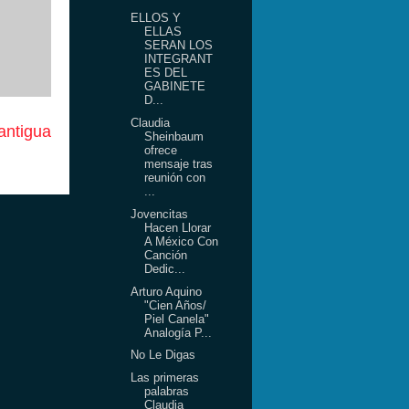
ELLOS Y
ELLAS
SERAN LOS
INTEGRANT
ES DEL
GABINETE
D...
Claudia
antigua
Sheinbaum
ofrece
mensaje tras
reunión con
...
Jovencitas
Hacen Llorar
A México Con
Canción
Dedic...
Arturo Aquino
"Cien Años/
Piel Canela"
Analogía P...
No Le Digas
Las primeras
palabras
Claudia