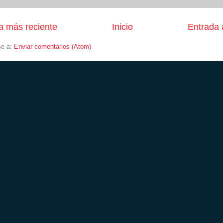
a más reciente
Inicio
Entrada 
se a:
Enviar comentarios (Atom)