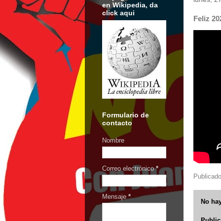
en Wikipedia, da
click aqui
Feliz 20
Formulario de
contacto
Nombre
Correo electrónico
*
Publicad
Mensaje
*
No hay
Public