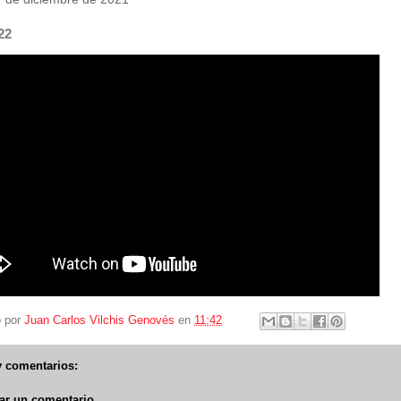
22
o por
Juan Carlos Vilchis Genovés
en
11:42
 comentarios:
ar un comentario