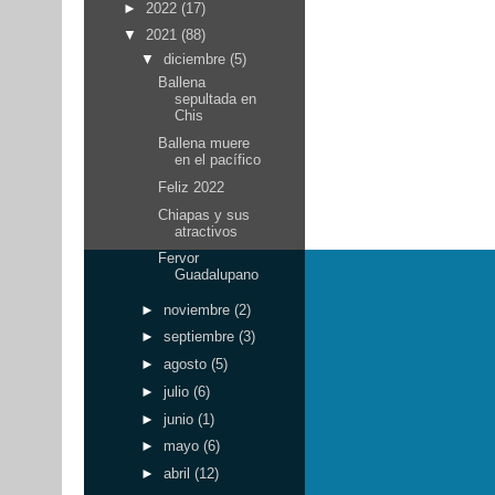
►
2022
(17)
▼
2021
(88)
▼
diciembre
(5)
Ballena
sepultada en
Chis
Ballena muere
en el pacífico
Feliz 2022
Chiapas y sus
atractivos
Fervor
Guadalupano
►
noviembre
(2)
►
septiembre
(3)
►
agosto
(5)
►
julio
(6)
►
junio
(1)
►
mayo
(6)
►
abril
(12)