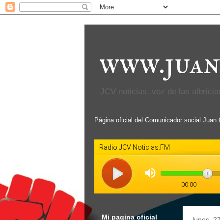
www.juan
JCV noticias, voz de las albricias
Página oficial del Comunicador social Juan
Mi pagina oficial
lunes, 2