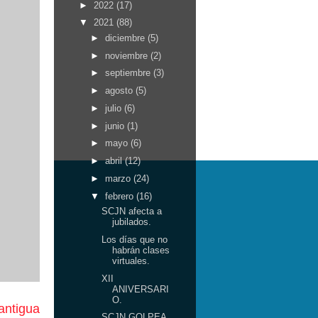
►
2022
(17)
▼
2021
(88)
►
diciembre
(5)
►
noviembre
(2)
►
septiembre
(3)
►
agosto
(5)
►
julio
(6)
►
junio
(1)
►
mayo
(6)
►
abril
(12)
►
marzo
(24)
▼
febrero
(16)
SCJN afecta a
jubilados.
Los días que no
habrán clases
virtuales.
XII
ANIVERSARI
O.
antigua
SCJN GOLPEA