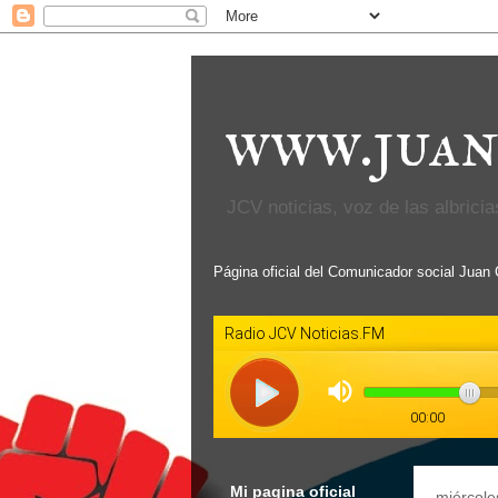
www.juan
JCV noticias, voz de las albricias
Página oficial del Comunicador social Juan
Mi pagina oficial
miércole