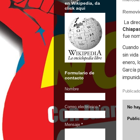
en Wikipedia, da
click aqui
Removid
La dire
Chiapa
fue nom
Cuando 
sin vida
enero, l
García p
Formulario de
impunid
contacto
Nombre
Publicad
Correo electrónico
*
No hay
Public
Mensaje
*