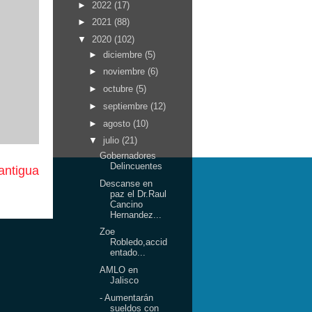
►
2022
(17)
►
2021
(88)
▼
2020
(102)
►
diciembre
(5)
►
noviembre
(6)
►
octubre
(5)
►
septiembre
(12)
►
agosto
(10)
▼
julio
(21)
Gobernadores
Delincuentes
antigua
Descanse en
paz el Dr.Raul
Cancino
Hernandez...
Zoe
Robledo,accid
entado...
AMLO en
Jalisco
- Aumentarán
sueldos con