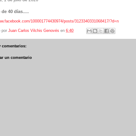
 de 40 días.....
www.facebook.com/100001774430974/posts/3123340331068417/?d=n
o por
Juan Carlos Vilchis Genovés
en
6:40
 comentarios:
ar un comentario