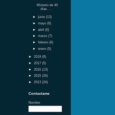
Misterio de 40
días.....
►
junio
(13)
►
mayo
(6)
►
abril
(6)
►
marzo
(7)
►
febrero
(6)
►
enero
(5)
►
2019
(9)
►
2017
(5)
►
2016
(13)
►
2015
(26)
►
2013
(24)
Contactame
Nombre