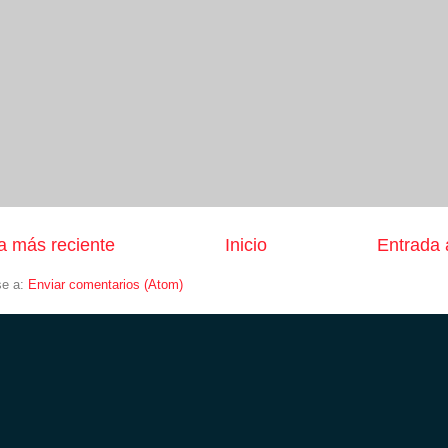
a más reciente
Inicio
Entrada 
se a:
Enviar comentarios (Atom)