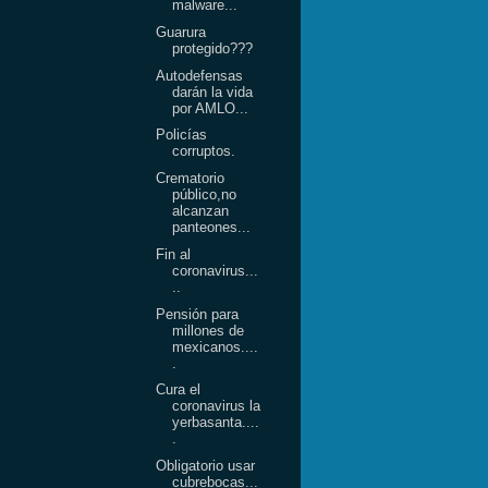
malware...
Guarura
protegido???
Autodefensas
darán la vida
por AMLO...
Policías
corruptos.
Crematorio
público,no
alcanzan
panteones...
Fin al
coronavirus...
..
Pensión para
millones de
mexicanos....
.
Cura el
coronavirus la
yerbasanta....
.
Obligatorio usar
cubrebocas...