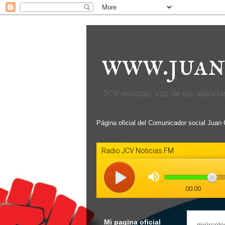
www.juan
JCV noticias, voz de las albricias
Página oficial del Comunicador social Juan
Mi pagina oficial
miércole