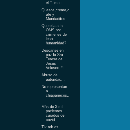
el T- mec
Quesos,crema,c
afé y
Mandaditos...
Querella a la
OMS por
crímenes de
lesa
humanidad?
Descanse en
paz la Sra.
Teresa de
Jesús
Velasco Fi...
Abuso de
autoridad...
No representan
a
chiapanecos..
.
Más de 3 mil
pacientes
curados de
covid ...
Tik tok es