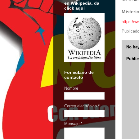
en Wikipedia, da
click aqui
Misterio
https://
Publicad
No hay
Public
Formulario de
contacto
Nombre
Correo electrónico
*
Mensaje
*