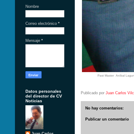
Nombre
Correo electrónico
*
Mensaje
*
Past Master Anïbal Laguna
Datos personales
Publicado por
Juan Carlos Vil
del director de CV
Noticias
No hay comentarios:
Publicar un comentario
Juan Carlos